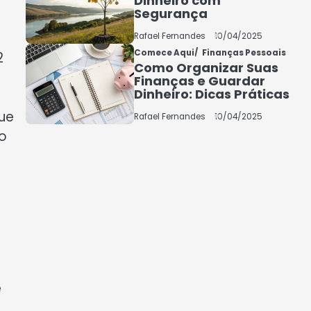
Dinheiro com
Segurança
5
COMO INVESTIR COM
Rafael Fernandes
10/04/2025
POUCO DINHEIRO 2025
Comece Aqui
Finanças Pessoais
2
Como Organizar Suas
Rafael Fernandes
Finanças e Guardar
Dinheiro: Dicas Práticas
que
Rafael Fernandes
10/04/2025
to
e