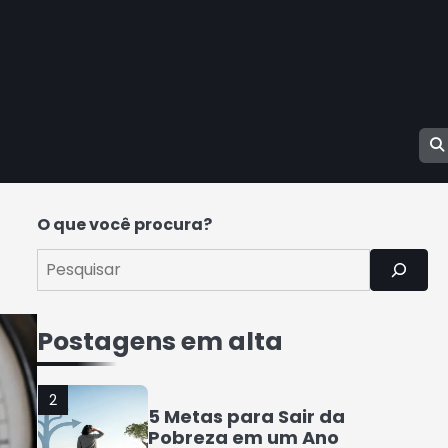
4
Como Organizar Suas
Finanças e Guardar
Dinheiro: Dicas Práticas
Rafael Fernandes
5
COMO INVESTIR COM
POUCO DINHEIRO 2025
Rafael Fernandes
O que você procura?
1
7 Coisas que a Classe
Média Perderá nos
Postagens em alta
Próximos Anos
Rafael Fernandes
2
5 Metas para Sair da
Pobreza em um Ano