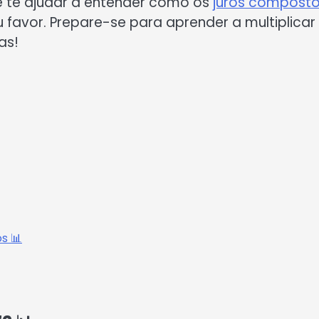
e te ajudar a entender como os
juros compost
favor. Prepare-se para aprender a multiplicar
as!
s 📊