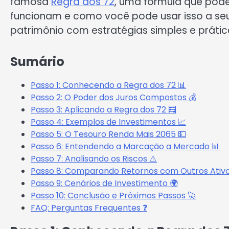
famosa
Regra dos 72
, uma fórmula que pod
funcionam e como você pode usar isso a seu 
patrimônio com estratégias simples e prátic
Sumário
Passo 1: Conhecendo a Regra dos 72 📊
Passo 2: O Poder dos Juros Compostos 💰
Passo 3: Aplicando a Regra dos 72 🧮
Passo 4: Exemplos de Investimentos 📈
Passo 5: O Tesouro Renda Mais 2065 💵
Passo 6: Entendendo a Marcação a Mercado 📊
Passo 7: Analisando os Riscos ⚠️
Passo 8: Comparando Retornos com Outros Ativo
Passo 9: Cenários de Investimento 🌍
Passo 10: Conclusão e Próximos Passos 🚀
FAQ: Perguntas Frequentes ❓