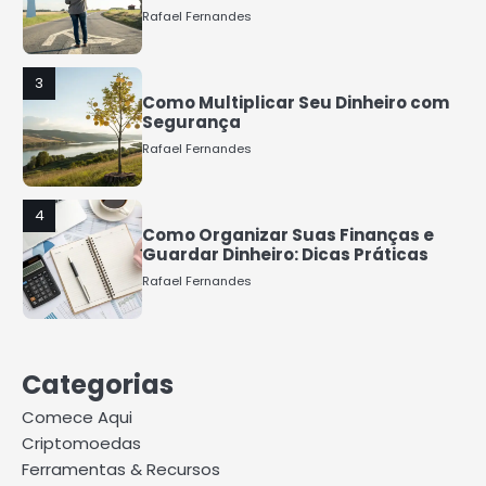
Rafael Fernandes
3
Como Multiplicar Seu Dinheiro com
Segurança
Rafael Fernandes
4
Como Organizar Suas Finanças e
Guardar Dinheiro: Dicas Práticas
Rafael Fernandes
5
COMO INVESTIR COM POUCO
Categorias
DINHEIRO 2025
Rafael Fernandes
Comece Aqui
Criptomoedas
Ferramentas & Recursos
1