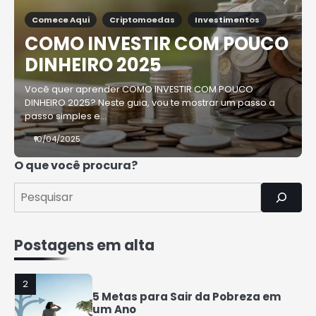
Comece Aqui
Criptomoedas
Investimentos
4
COMO INVESTIR COM POUCO
Como Organizar Suas Finanças e
Guardar Dinheiro: Dicas Práticas
DINHEIRO 2025
Rafael Fernandes
Você quer aprender COMO INVESTIR COM POUCO
DINHEIRO 2025? Neste guia, vou te mostrar um passo a
5
passo simples e…
COMO INVESTIR COM POUCO
DINHEIRO 2025
10/04/2025
Rafael Fernandes
O que você procura?
1
7 Coisas que a Classe Média
Perderá nos Próximos Anos
Rafael Fernandes
Postagens em alta
2
5 Metas para Sair da Pobreza em
um Ano