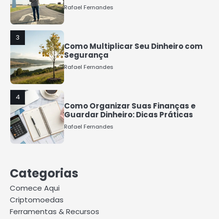
Rafael Fernandes
3
Como Multiplicar Seu Dinheiro com
Segurança
Rafael Fernandes
4
Como Organizar Suas Finanças e
Guardar Dinheiro: Dicas Práticas
Rafael Fernandes
5
COMO INVESTIR COM POUCO
Categorias
DINHEIRO 2025
Rafael Fernandes
Comece Aqui
Criptomoedas
Ferramentas & Recursos
1