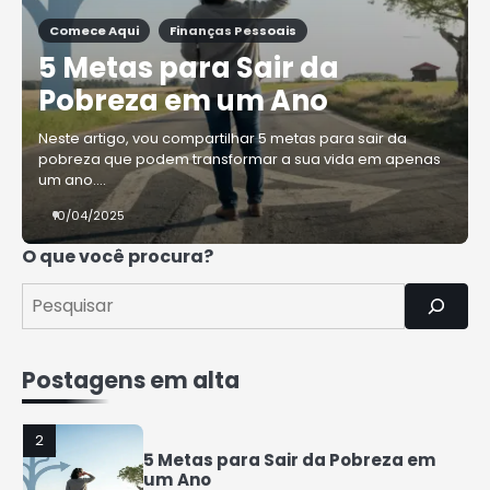
Comece Aqui
Finanças Pessoais
4
5 Metas para Sair da
Como Organizar Suas Finanças e
Guardar Dinheiro: Dicas Práticas
Pobreza em um Ano
Rafael Fernandes
Neste artigo, vou compartilhar 5 metas para sair da
pobreza que podem transformar a sua vida em apenas
5
um ano.…
COMO INVESTIR COM POUCO
DINHEIRO 2025
10/04/2025
Rafael Fernandes
O que você procura?
1
7 Coisas que a Classe Média
Perderá nos Próximos Anos
Rafael Fernandes
Postagens em alta
2
5 Metas para Sair da Pobreza em
um Ano