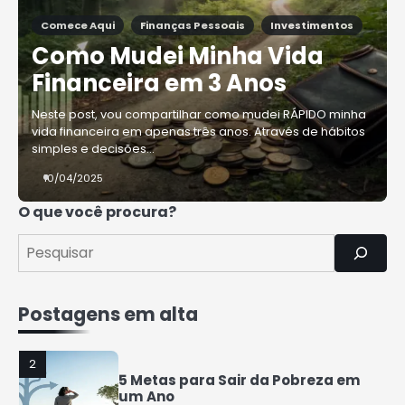
Comece Aqui
Finanças Pessoais
Investimentos
4
Como Mudei Minha Vida
Como Organizar Suas Finanças e
Guardar Dinheiro: Dicas Práticas
Financeira em 3 Anos
Rafael Fernandes
Neste post, vou compartilhar como mudei RÁPIDO minha
vida financeira em apenas três anos. Através de hábitos
5
simples e decisões…
COMO INVESTIR COM POUCO
DINHEIRO 2025
10/04/2025
Rafael Fernandes
O que você procura?
1
7 Coisas que a Classe Média
Perderá nos Próximos Anos
Rafael Fernandes
Postagens em alta
2
5 Metas para Sair da Pobreza em
um Ano