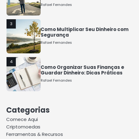
Rafael Fernandes
3
Como Multiplicar Seu Dinheiro com
Segurança
Rafael Fernandes
4
Como Organizar Suas Finanças e
Guardar Dinheiro: Dicas Práticas
Rafael Fernandes
5
COMO INVESTIR COM POUCO
Categorias
DINHEIRO 2025
Rafael Fernandes
Comece Aqui
Criptomoedas
Ferramentas & Recursos
1