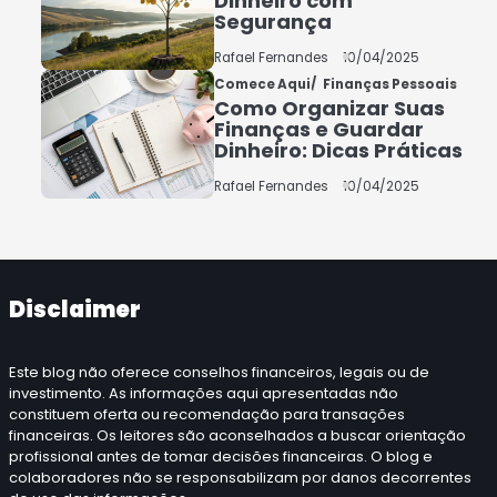
Dinheiro com
Segurança
5
COMO INVESTIR COM
Rafael Fernandes
10/04/2025
POUCO DINHEIRO 2025
Comece Aqui
Finanças Pessoais
Como Organizar Suas
Rafael Fernandes
Finanças e Guardar
Dinheiro: Dicas Práticas
Rafael Fernandes
10/04/2025
Disclaimer
Este blog não oferece conselhos financeiros, legais ou de
investimento. As informações aqui apresentadas não
constituem oferta ou recomendação para transações
financeiras. Os leitores são aconselhados a buscar orientação
profissional antes de tomar decisões financeiras. O blog e
colaboradores não se responsabilizam por danos decorrentes