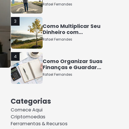
Rafael Fernandes
3
Como Multiplicar Seu
Dinheiro com
Segurança
Rafael Fernandes
4
Como Organizar Suas
Finanças e Guardar
Dinheiro: Dicas Práticas
Rafael Fernandes
5
COMO INVESTIR COM
Categorias
POUCO DINHEIRO 2025
Comece Aqui
Rafael Fernandes
Criptomoedas
Ferramentas & Recursos
1