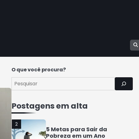
4
Como Organizar Suas
Finanças e Guardar
Dinheiro: Dicas Práticas
Rafael Fernandes
5
COMO INVESTIR COM
POUCO DINHEIRO 2025
Rafael Fernandes
O que você procura?
1
7 Coisas que a Classe
Média Perderá nos
Postagens em alta
Próximos Anos
Rafael Fernandes
2
5 Metas para Sair da
Pobreza em um Ano