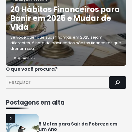
20 Hábitos Financeiros para
4
Banir em 2025 e Mudar de
Como Organizar Suas Finanças e
Guardar Dinheiro: Dicas Práticas
Vida
Rafael Fernandes
Se você quer que suas finanças em 2025 sejam
diferentes, é hora de banir certos hábitos financeiros que
5
drenam sua…
COMO INVESTIR COM POUCO
DINHEIRO 2025
06/04/2025
Rafael Fernandes
O que você procura?
1
7 Coisas que a Classe Média
Perderá nos Próximos Anos
Rafael Fernandes
Postagens em alta
2
5 Metas para Sair da Pobreza em
um Ano