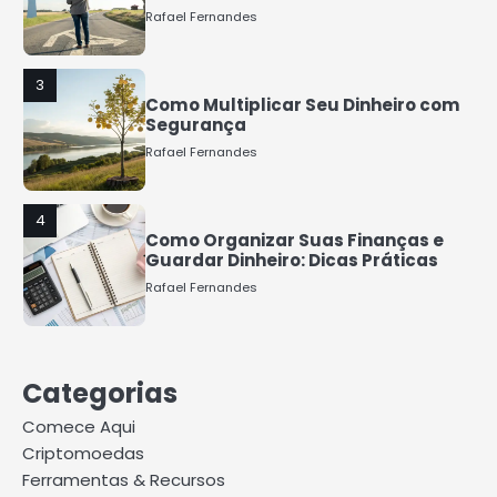
Rafael Fernandes
3
Como Multiplicar Seu Dinheiro com
Segurança
Rafael Fernandes
4
Como Organizar Suas Finanças e
Guardar Dinheiro: Dicas Práticas
Rafael Fernandes
5
COMO INVESTIR COM POUCO
Categorias
DINHEIRO 2025
Rafael Fernandes
Comece Aqui
Criptomoedas
Ferramentas & Recursos
1