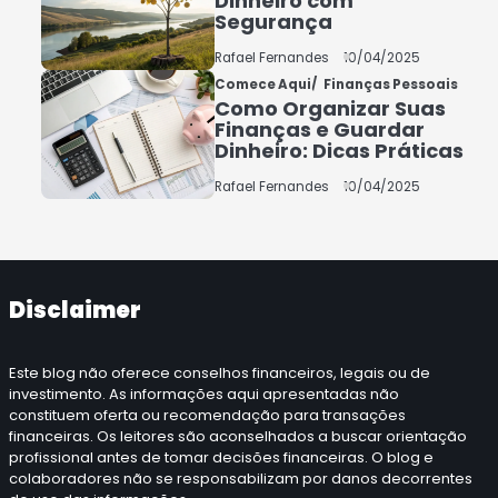
Dinheiro com
Segurança
5
COMO INVESTIR COM
Rafael Fernandes
10/04/2025
POUCO DINHEIRO 2025
Comece Aqui
Finanças Pessoais
Como Organizar Suas
Rafael Fernandes
Finanças e Guardar
Dinheiro: Dicas Práticas
Rafael Fernandes
10/04/2025
Disclaimer
Este blog não oferece conselhos financeiros, legais ou de
investimento. As informações aqui apresentadas não
constituem oferta ou recomendação para transações
financeiras. Os leitores são aconselhados a buscar orientação
profissional antes de tomar decisões financeiras. O blog e
colaboradores não se responsabilizam por danos decorrentes