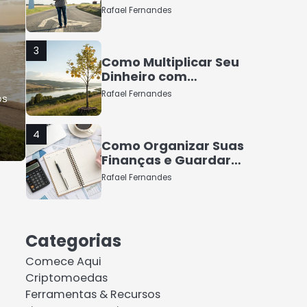
Rafael Fernandes
3
Como Multiplicar Seu
Dinheiro com
Segurança
Rafael Fernandes
os
4
Como Organizar Suas
Finanças e Guardar
Dinheiro: Dicas Práticas
Rafael Fernandes
5
COMO INVESTIR COM
Categorias
POUCO DINHEIRO 2025
Comece Aqui
Rafael Fernandes
Criptomoedas
Ferramentas & Recursos
1