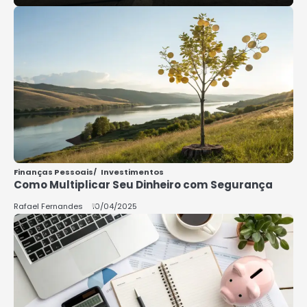
Guardar Dinheiro: Dicas Práticas
Rafael Fernandes
5
COMO INVESTIR COM POUCO
DINHEIRO 2025
Rafael Fernandes
Finanças Pessoais
Investimentos
Como Multiplicar Seu Dinheiro com Segurança
Rafael Fernandes
10/04/2025