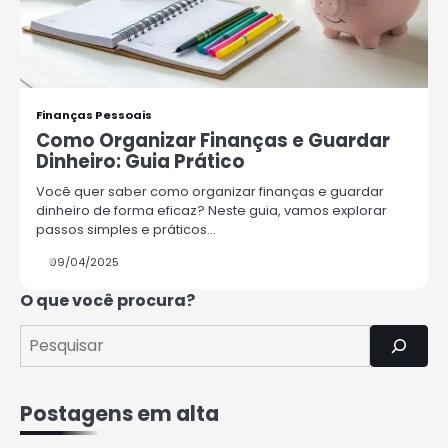
Segurança
Rafael Fernandes
4
Finanças Pessoais
Como Organizar Suas Finanças e
Como Organizar Finanças e Guardar
Guardar Dinheiro: Dicas Práticas
Dinheiro: Guia Prático
Rafael Fernandes
Você quer saber como organizar finanças e guardar
dinheiro de forma eficaz? Neste guia, vamos explorar
5
passos simples e práticos…
COMO INVESTIR COM POUCO
DINHEIRO 2025
09/04/2025
Rafael Fernandes
O que você procura?
1
7 Coisas que a Classe Média
Perderá nos Próximos Anos
Rafael Fernandes
Postagens em alta