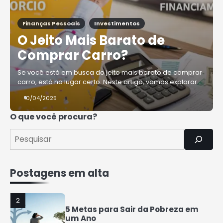
4
Finanças Pessoais
Investimentos
Como Organizar Suas Finanças e
Guardar Dinheiro: Dicas Práticas
O Jeito Mais Barato de
Rafael Fernandes
Comprar Carro?
Se você está em busca do jeito mais barato de comprar
5
carro, está no lugar certo. Neste artigo, vamos explorar…
COMO INVESTIR COM POUCO
DINHEIRO 2025
10/04/2025
Rafael Fernandes
O que você procura?
1
7 Coisas que a Classe Média
Perderá nos Próximos Anos
Rafael Fernandes
Postagens em alta
2
5 Metas para Sair da Pobreza em
um Ano