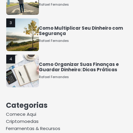
Rafael Fernandes
3
Como Multiplicar Seu Dinheiro com
Segurança
Rafael Fernandes
4
Como Organizar Suas Finanças e
Guardar Dinheiro: Dicas Práticas
Rafael Fernandes
5
COMO INVESTIR COM POUCO
Categorias
DINHEIRO 2025
Rafael Fernandes
Comece Aqui
Criptomoedas
Ferramentas & Recursos
1