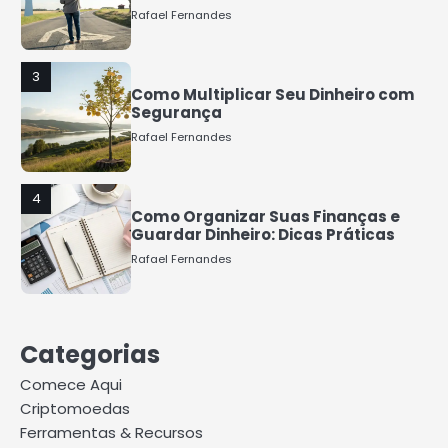
Rafael Fernandes
3
Como Multiplicar Seu Dinheiro com
Segurança
Rafael Fernandes
4
Como Organizar Suas Finanças e
Guardar Dinheiro: Dicas Práticas
Rafael Fernandes
5
COMO INVESTIR COM POUCO
Categorias
DINHEIRO 2025
Rafael Fernandes
Comece Aqui
Criptomoedas
Ferramentas & Recursos
1