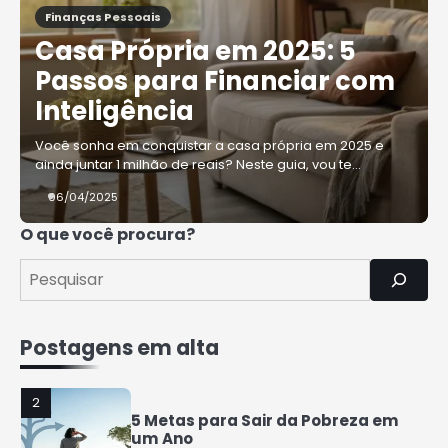
Finanças Pessoais
4
Casa Própria em 2025: 5
Como Organizar Suas Finanças e
Guardar Dinheiro: Dicas Práticas
Passos para Financiar com
Rafael Fernandes
Inteligência
Você sonha em conquistar a casa própria em 2025 e
5
ainda juntar 1 milhão de reais? Neste guia, vou te…
COMO INVESTIR COM POUCO
DINHEIRO 2025
06/04/2025
Rafael Fernandes
O que você procura?
1
7 Coisas que a Classe Média
Perderá nos Próximos Anos
Rafael Fernandes
Postagens em alta
2
5 Metas para Sair da Pobreza em
um Ano