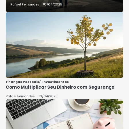
4
Rafael Fernandes
10/04/2025
Como Organizar Suas Finanças e
Guardar Dinheiro: Dicas Práticas
Rafael Fernandes
5
COMO INVESTIR COM POUCO
DINHEIRO 2025
Rafael Fernandes
Finanças Pessoais
Investimentos
Como Multiplicar Seu Dinheiro com Segurança
Rafael Fernandes
10/04/2025