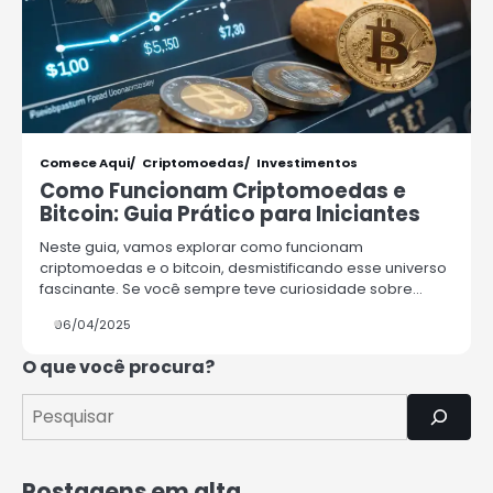
3
Como Multiplicar Seu Dinheiro com
Segurança
Rafael Fernandes
4
Comece Aqui
Criptomoedas
Investimentos
Como Organizar Suas Finanças e
Como Funcionam Criptomoedas e
Guardar Dinheiro: Dicas Práticas
Bitcoin: Guia Prático para Iniciantes
Rafael Fernandes
Neste guia, vamos explorar como funcionam
criptomoedas e o bitcoin, desmistificando esse universo
5
fascinante. Se você sempre teve curiosidade sobre…
COMO INVESTIR COM POUCO
DINHEIRO 2025
06/04/2025
Rafael Fernandes
O que você procura?
1
7 Coisas que a Classe Média
Perderá nos Próximos Anos
Rafael Fernandes
Postagens em alta